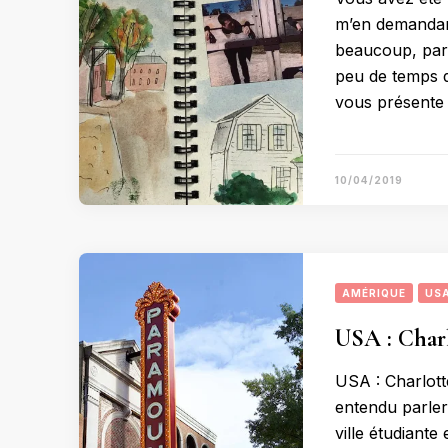
m’en demandan
beaucoup, parce
peu de temps qu
vous présente
10/04/2019
AMÉRIQUE
US
USA : Charl
USA : Charlott
entendu parler 
ville étudiante