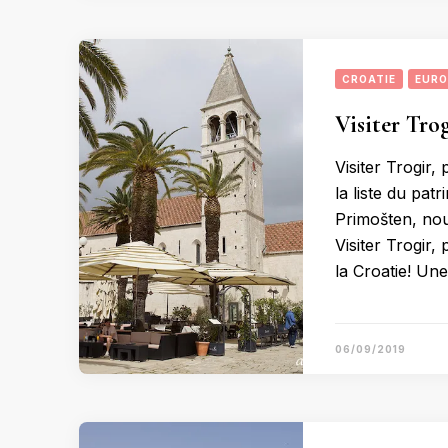
CROATIE
EURO
Visiter Trog
Visiter Trogir, 
la liste du pa
Primošten, no
Visiter Trogir, 
la Croatie! Une 
06/09/2019