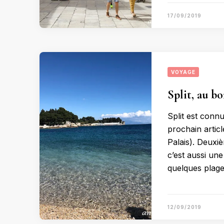
17/09/2019
VOYAGE
Split, au bo
Split est connu
prochain articl
Palais). Deuxiè
c’est aussi une
quelques plages
12/09/2019