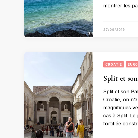
montrer les pa
27/09/2019
CROATIE
EURO
Split et son
Split et son Pal
Croatie, on n’
magnifiques ves
cas à Split. Le
fortifiée const