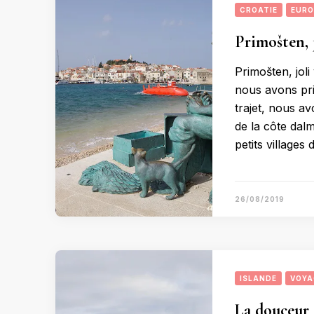
CROATIE
EURO
Primošten, j
Primošten, joli
nous avons pri
trajet, nous av
de la côte dal
petits village
26/08/2019
ISLANDE
VOYA
La douceur 