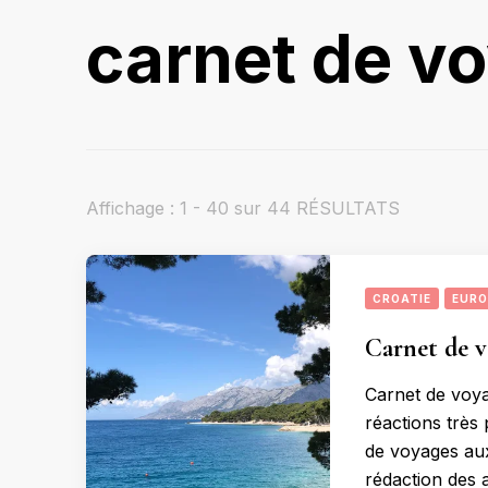
carnet de v
Affichage : 1 - 40 sur 44 RÉSULTATS
CROATIE
EURO
Carnet de v
Carnet de voya
réactions très 
de voyages aux 
rédaction des a