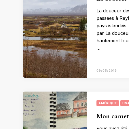
La douceur des
passées à Reykj
pays islandais
par La douceur 
hautement tour
…
09/05/2019
AMÉRIQUE
US
Mon carnet
Vous avez été 