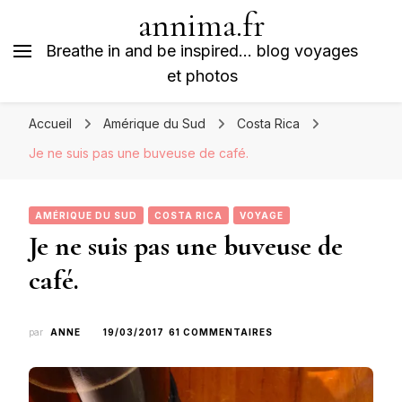
annima.fr
Breathe in and be inspired… blog voyages
et photos
Accueil
Amérique du Sud
Costa Rica
Je ne suis pas une buveuse de café.
AMÉRIQUE DU SUD
COSTA RICA
VOYAGE
Je ne suis pas une buveuse de
café.
SUR
par
ANNE
19/03/2017
61 COMMENTAIRES
JE
NE
SUIS
PAS