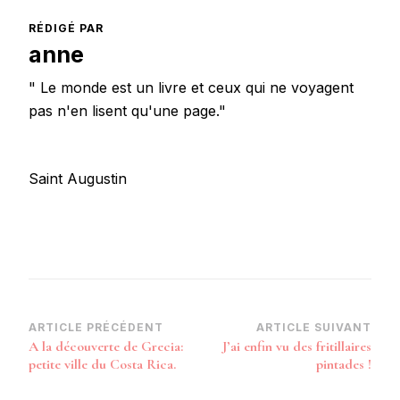
RÉDIGÉ PAR
anne
" Le monde est un livre et ceux qui ne voyagent
pas n'en lisent qu'une page."
Saint Augustin
Navigation
ARTICLE PRÉCÉDENT
ARTICLE SUIVANT
A la découverte de Grecia:
J’ai enfin vu des fritillaires
d’article
petite ville du Costa Rica.
pintades !