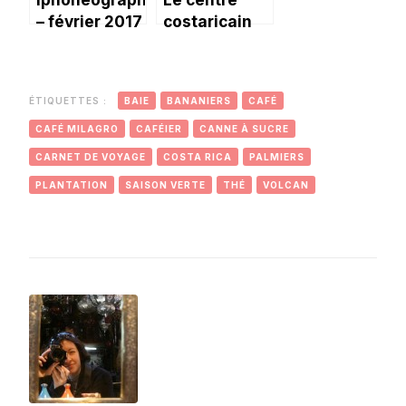
– février 2017
costaricain
de l’artisanat:
Sarchi.
ÉTIQUETTES :
BAIE
BANANIERS
CAFÉ
CAFÉ MILAGRO
CAFÉIER
CANNE À SUCRE
CARNET DE VOYAGE
COSTA RICA
PALMIERS
PLANTATION
SAISON VERTE
THÉ
VOLCAN