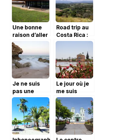
Une bonne
Road trip au
raison d’aller
Costa Rica :
à Rodez : le
jour 1, le coup
combiné
du pneu
Café Bras –
crevé.
musée
Soulages.
Je ne suis
Le jour où je
pas une
me suis
aventurière –
perdue dans
La ponte des
Marrakech et
tortues à
autres
Ras-al-Jinz
mésaventures.
Iphoneography
Le centre