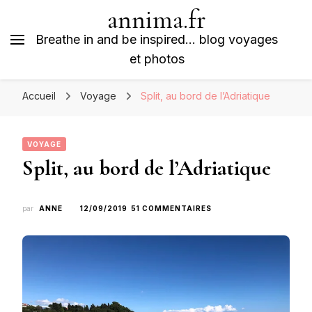
annima.fr
Breathe in and be inspired… blog voyages
et photos
Accueil
Voyage
Split, au bord de l’Adriatique
VOYAGE
Split, au bord de l’Adriatique
SUR
par
ANNE
12/09/2019
51 COMMENTAIRES
SPLIT,
AU
BORD
DE
L’ADRIATIQUE