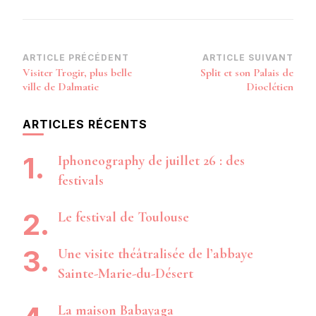
Navigation
ARTICLE PRÉCÉDENT
ARTICLE SUIVANT
Visiter Trogir, plus belle
Split et son Palais de
d’article
ville de Dalmatie
Dioclétien
ARTICLES RÉCENTS
Iphoneography de juillet 26 : des
festivals
Le festival de Toulouse
Une visite théâtralisée de l’abbaye
Sainte-Marie-du-Désert
La maison Babayaga