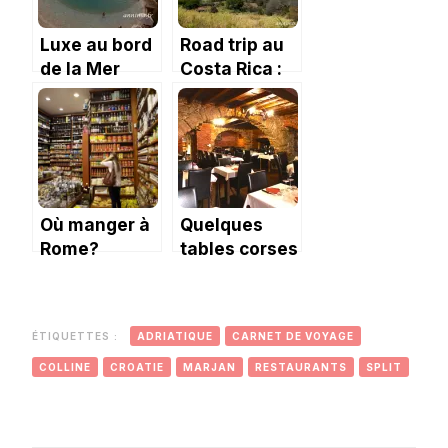
Luxe au bord
Road trip au
de la Mer
Costa Rica :
Morte.
jour 1, le coup
du pneu
crevé.
Où manger à
Quelques
Rome?
tables corses
ÉTIQUETTES :
ADRIATIQUE
CARNET DE VOYAGE
COLLINE
CROATIE
MARJAN
RESTAURANTS
SPLIT