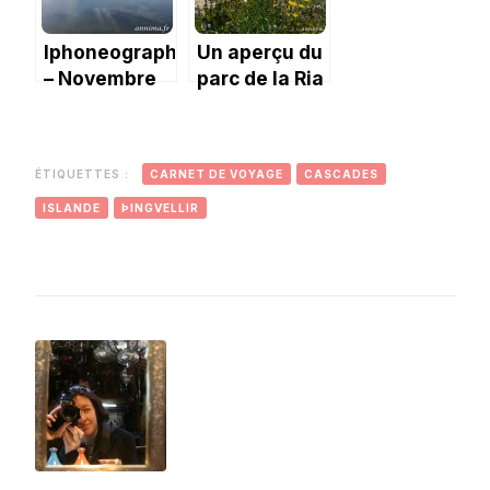
ours.
Iphoneography
Un aperçu du
– Novembre
parc de la Ria
2017: les
Formosa.
dernières
couleurs de
ÉTIQUETTES :
CARNET DE VOYAGE
CASCADES
l’automne.
ISLANDE
ÞINGVELLIR