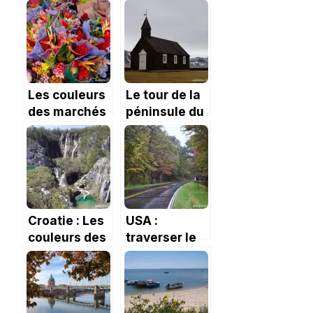
Les couleurs
Le tour de la
des marchés
péninsule du
réunionnais.
Snaefellsness
et la
cantatrice
islandaise.
Croatie : Les
USA :
couleurs des
traverser le
lacs de
Parc National
Plitvice
du
Shenandoah
et croiser un