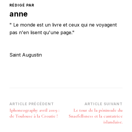
RÉDIGÉ PAR
anne
" Le monde est un livre et ceux qui ne voyagent
pas n'en lisent qu'une page."
Saint Augustin
Navigation
ARTICLE PRÉCÉDENT
ARTICLE SUIVANT
Iphoneography avril 2019 :
Le tour de la péninsule du
d’article
de Toulouse à la Croatie !
Snaefellsness et la cantatrice
islandaise.