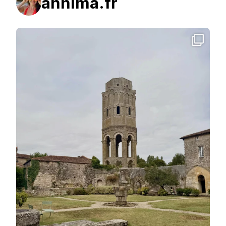
annima.fr