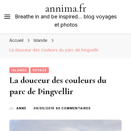
annima.fr
Breathe in and be inspired… blog voyages
et photos
Accueil
Islande
La douceur des couleurs du parc de Þingvellir
ISLANDE
VOYAGE
La douceur des couleurs du
parc de Þingvellir
SUR
par
ANNE
09/05/2019
60 COMMENTAIRES
LA
DOUCEUR
DES
COULEURS