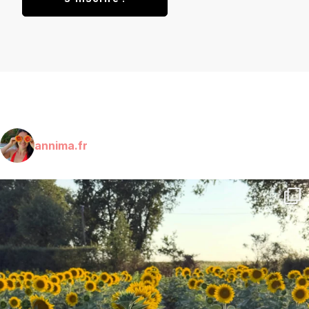
annima.fr