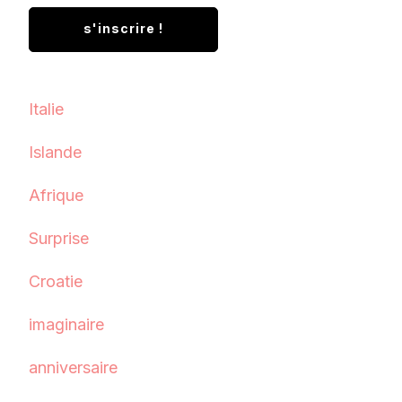
Italie
Islande
Afrique
Surprise
Croatie
imaginaire
anniversaire