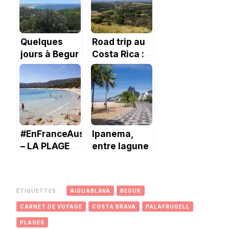
Brava
Quelques
Road trip au
jours à Begur
Costa Rica :
jour 1, le coup
du pneu
crevé.
#EnFranceAussi
Ipanema,
– LA PLAGE
entre lagune
DE
et plage
PALOMBAGGIA
ÉTIQUETTES :
AIGUABLAVA
BEGUR
CARNET DE VOYAGE
COSTA BRAVA
PALAFRUGELL
PLAGES