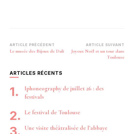
Navigation
ARTICLE PRÉCÉDENT
ARTICLE SUIVANT
Le musée des Bijoux de Dali
Joyeux Noël et un tour dans
d’article
Toulouse
ARTICLES RÉCENTS
Iphoneography de juillet 26 : des
festivals
Le festival de Toulouse
Une visite théâtralisée de l’abbaye