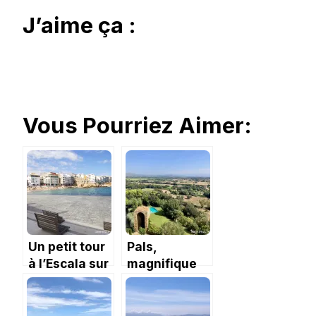
J’aime ça :
Vous Pourriez Aimer:
Un petit tour
Pals,
à l’Escala sur
magnifique
la Costa
village
Brava.
médiéval de
la Costa