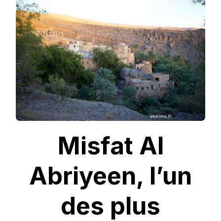
ABRIYEEN,
L’UN
DES
PLUS
CÉLÈBRES
VILLAGES
D’OMAN
Misfat Al
Abriyeen, l’un
des plus