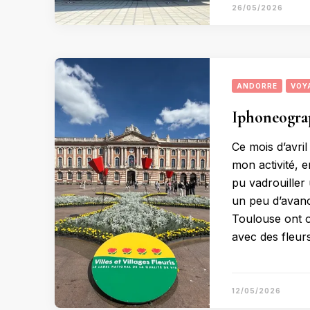
26/05/2026
ANDORRE
VOY
Iphoneograp
Ce mois d’avri
mon activité, e
pu vadrouiller
un peu d’avanc
Toulouse ont o
avec des fleur
12/05/2026