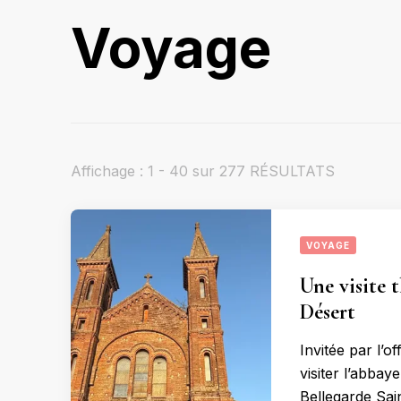
Voyage
Affichage : 1 - 40 sur 277 RÉSULTATS
VOYAGE
Une visite 
Désert
Invitée par l’o
visiter l’abbay
Bellegarde Sai