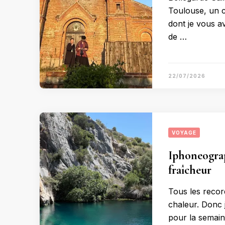
Toulouse, un c
dont je vous ava
de …
22/07/2026
VOYAGE
Iphoneograp
fraîcheur
Tous les recor
chaleur. Donc 
pour la semain