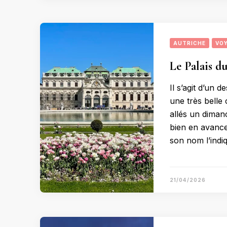
AUTRICHE
VO
Le Palais d
Il s’agit d’un 
une très belle
allés un dimanc
bien en avance
son nom l’indi
21/04/2026