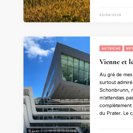
02/06/2026
AUTRICHE
VO
Vienne et le
Au gré de mes p
surtout admiré 
Schonbrunn, m
m’attendais pa
complètement fa
du Prater. Le