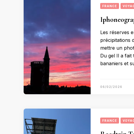
FRANCE
VOYA
Iphoneogra
Les réserves e
précipitations 
mettre un phot
Du gel Il a fai
bananiers et s
06/02/2026
FRANCE
VOYA