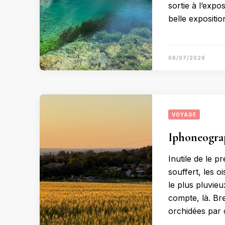
sortie à l’expo
belle expositio
06/07/2026
VOYAGE
Iphoneograp
Inutile de le p
souffert, les 
le plus pluvieu
compte, là. Br
orchidées par