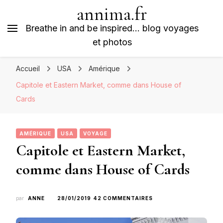
annima.fr
Breathe in and be inspired… blog voyages
et photos
Accueil
USA
Amérique
Capitole et Eastern Market, comme dans House of
Cards
AMÉRIQUE
USA
VOYAGE
Capitole et Eastern Market,
comme dans House of Cards
SUR
par
ANNE
28/01/2019
42 COMMENTAIRES
CAPITOLE
ET