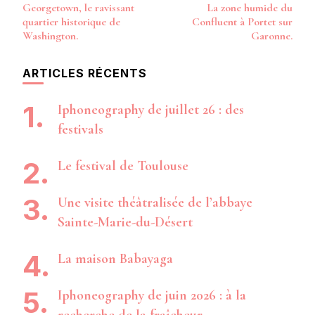
Georgetown, le ravissant
La zone humide du
d’article
quartier historique de
Confluent à Portet sur
Washington.
Garonne.
ARTICLES RÉCENTS
Iphoneography de juillet 26 : des
festivals
Le festival de Toulouse
Une visite théâtralisée de l’abbaye
Sainte-Marie-du-Désert
La maison Babayaga
Iphoneography de juin 2026 : à la
recherche de la fraîcheur