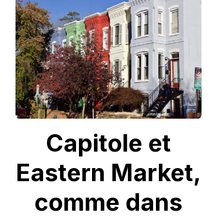
EASTERN
MARKET,
COMME
DANS
HOUSE
OF
CARDS
Capitole et
Eastern Market,
comme dans