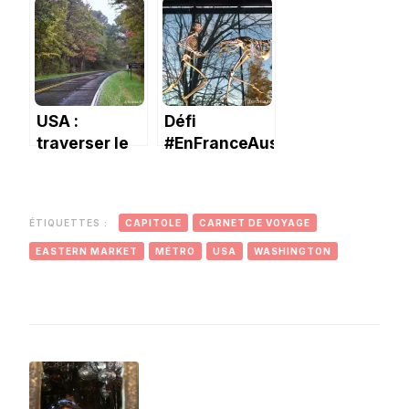
américain
américain
USA :
Défi
traverser le
#EnFranceAussi
Parc National
de février:
du
« Blanc
Shenandoah
comme… »
ÉTIQUETTES :
CAPITOLE
CARNET DE VOYAGE
et croiser un
ours.
EASTERN MARKET
MÉTRO
USA
WASHINGTON