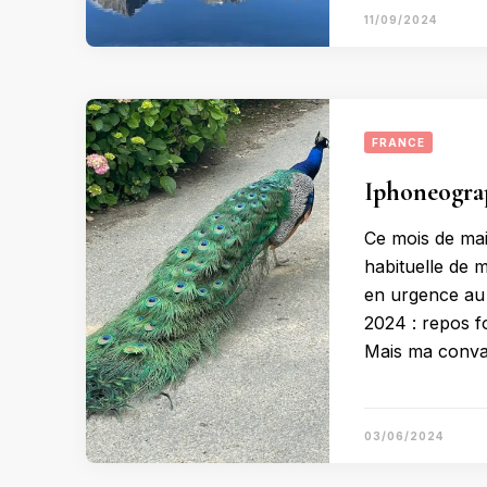
11/09/2024
FRANCE
Iphoneograp
Ce mois de mai 
habituelle de m
en urgence au 
2024 : repos f
Mais ma conval
03/06/2024