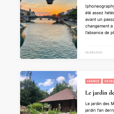
Iphoneography d
été assez hété
avant un passa
changement a 
l’absence de ph
15/08/2021
FRANCE
VOYA
Le jardin d
Le jardin des 
jardin l’an der