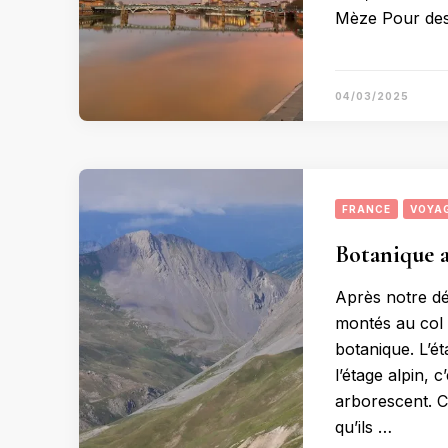
Mèze Pour des
04/03/2025
FRANCE
VOYA
Botanique a
Après notre d
montés au col 
botanique. L’é
l’étage alpin, 
arborescent. Ce
qu’ils …