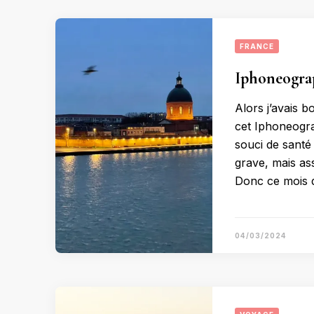
FRANCE
Iphoneograp
Alors j’avais 
cet Iphoneogra
souci de santé 
grave, mais as
Donc ce mois d
04/03/2024