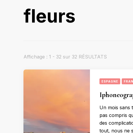
fleurs
Affichage : 1 - 32 sur 32 RÉSULTATS
ESPAGNE
FRA
Iphoneograp
Un mois sans tr
pas compris que 
des complicati
tout, nous ne 