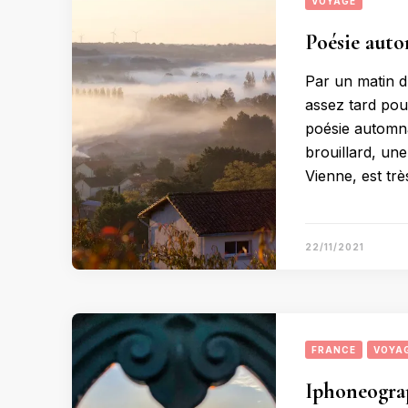
VOYAGE
Poésie aut
Par un matin d’
assez tard pour
poésie automna
brouillard, une
Vienne, est trè
22/11/2021
FRANCE
VOYA
Iphoneograp