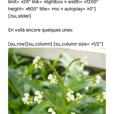
limit= »26″ link= »lightbox » width= »1200″
height= »800″ title= »no » autoplay= »0″]
[/su_slider]
En voilà encore quelques unes:
[su_row][su_column] [su_column size= »1/2″]