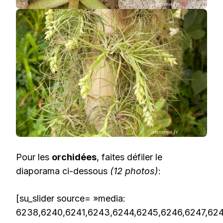
Pour les
orchidées
, faites défiler le
diaporama ci-dessous
(12 photos)
:
[su_slider source= »media:
6238,6240,6241,6243,6244,6245,6246,6247,62