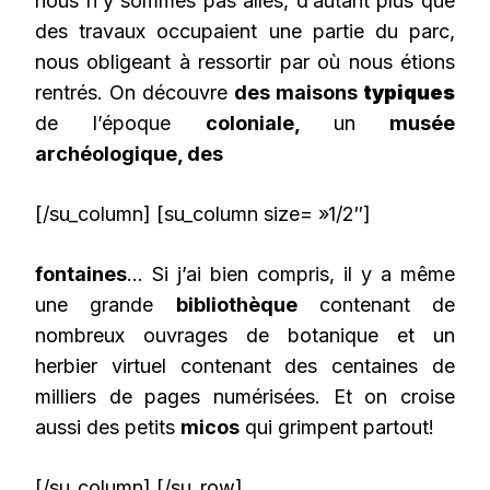
nous n’y sommes pas allés, d’autant plus que
des travaux occupaient une partie du parc,
nous obligeant à ressortir par où nous étions
rentrés. On découvre
des maisons
typiques
de l’époque
coloniale,
un
musée
archéologique, des
[/su_column] [su_column size= »1/2″]
fontaines
… Si j’ai bien compris, il y a même
une grande
bibliothèque
contenant de
nombreux ouvrages de botanique et un
herbier virtuel contenant des centaines de
milliers de pages numérisées. Et on croise
aussi des petits
micos
qui grimpent partout!
[/su_column] [/su_row]