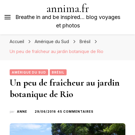
annima.fr
Breathe in and be inspired… blog voyages
et photos
Accueil
Amérique du Sud
Brésil
Un peu de fraîcheur au jardin botanique de Rio
AMÉRIQUE DU SUD
BRÉSIL
Un peu de fraîcheur au jardin
botanique de Rio
SUR
par
ANNE
29/06/2016
45 COMMENTAIRES
UN
PEU
DE
FRAÎCHEUR