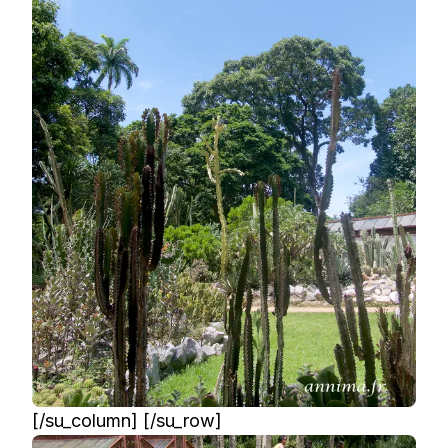
[/su_column] [/su_row]