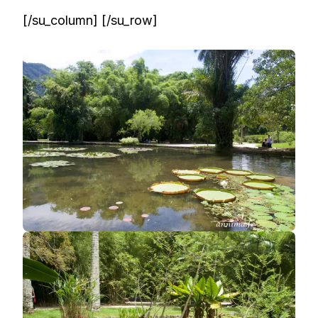
[/su_column] [/su_row]