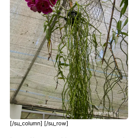
[/su_column] [/su_row]