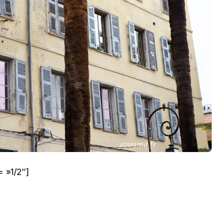
 »1/2″]