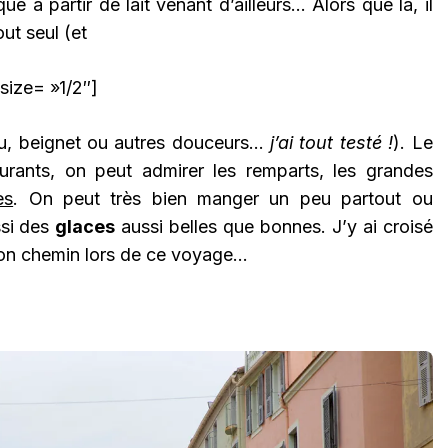
ué à partir de lait venant d’ailleurs… Alors que là, il
out seul (et
size= »1/2″]
au, beignet ou autres douceurs…
j’ai tout testé !
). Le
urants, on peut admirer les remparts, les grandes
es
. On peut très bien manger un peu partout ou
ssi des
glaces
aussi belles que bonnes. J’y ai croisé
mon chemin lors de ce voyage…