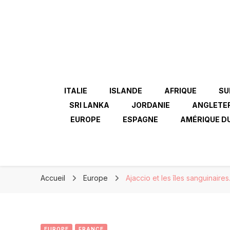
ITALIE
ISLANDE
AFRIQUE
SU
SRI LANKA
JORDANIE
ANGLETE
EUROPE
ESPAGNE
AMÉRIQUE D
Accueil
Europe
Ajaccio et les îles sanguinaires
EUROPE
FRANCE