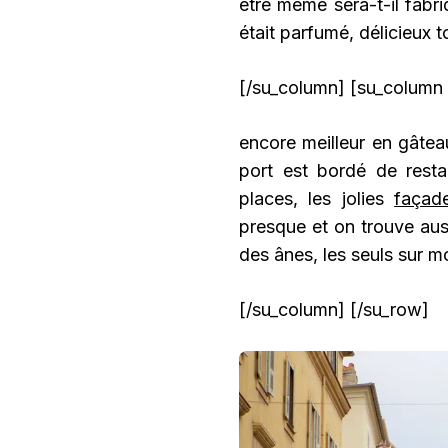
être même sera-t-il fabriq
était parfumé, délicieux t
[/su_column] [su_column 
encore meilleur en gâte
port est bordé de resta
places, les jolies
façad
presque et on trouve au
des ânes, les seuls sur 
[/su_column] [/su_row]