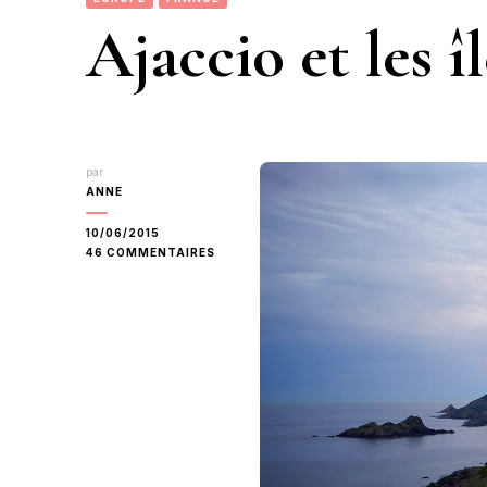
Ajaccio et les î
par
ANNE
10/06/2015
SUR
46 COMMENTAIRES
AJACCIO
ET
LES
ÎLES
SANGUINAIRES.