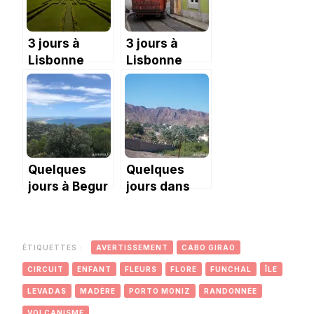
de 8 minutes
de queue sur
4 jours !
3 jours à
3 jours à
Lisbonne
Lisbonne
(3ème partie)
(partie 2)
Quelques
Quelques
jours à Begur
jours dans
une famille
omanaise
ÉTIQUETTES :
AVERTISSEMENT
CABO GIRAO
CIRCUIT
ENFANT
FLEURS
FLORE
FUNCHAL
ÎLE
LEVADAS
MADÈRE
PORTO MONIZ
RANDONNÉE
VOLCANISME