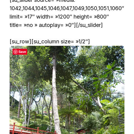
1042,1044,1045,1046,1047,1049,1050,1051,1060″
limit= »17″ width= »1200″ height= »800″
title= »no » autoplay= »0″][/su_slider]
[su_row][su_column size= »1/2″]
Save