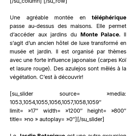
[/su_column] [/su_row]
Une agréable montée en
téléphérique
passe au-dessus des maisons. Elle permet
d’accéder aux jardins du
Monte Palace.
Il
s’agit d’un ancien hôtel de luxe transformé en
musée et jardin. Il est organisé par thèmes
avec une forte influence japonaise (carpes Koï
et lasure rouge). Des azulejos sont mêlés à la
végétation. C’est à découvrir!
[su_slider source= »media:
1053,1054,1055,1056,1057,1058,1059″
limit= »17″ width= »1200″ height= »800″
title= »no » autoplay= »0″][/su_slider]
Le
Jardin Botanique
est une autre excursion