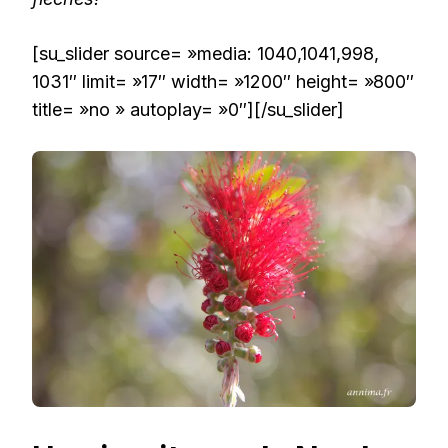
[su_slider source= »media: 1040,1041,998,
1031″ limit= »17″ width= »1200″ height= »800″
title= »no » autoplay= »0″][/su_slider]