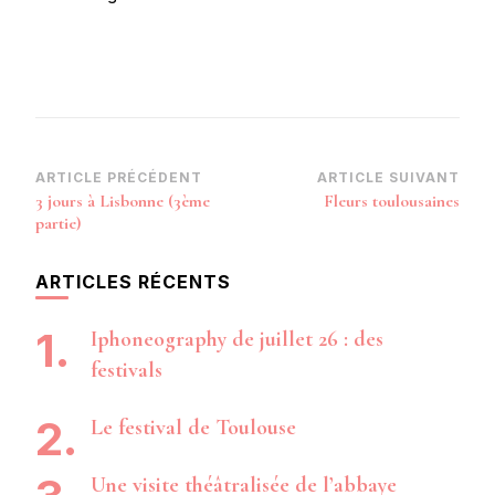
Navigation
ARTICLE PRÉCÉDENT
ARTICLE SUIVANT
3 jours à Lisbonne (3ème
Fleurs toulousaines
d’article
partie)
ARTICLES RÉCENTS
Iphoneography de juillet 26 : des
festivals
Le festival de Toulouse
Une visite théâtralisée de l’abbaye