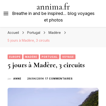
annima.fr
Breathe in and be inspired… blog voyages
et photos
Accueil
Portugal
Madère
5 jours à Madère, 3 circuits
EUROPE
MADÈRE
PORTUGAL
VOYAGE
5 jours à Madère, 3 circuits
SUR
par
ANNE
29/04/2014
17 COMMENTAIRES
5
JOURS
À
MADÈRE,
3
CIRCUITS