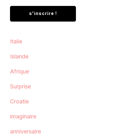
Italie
Islande
Afrique
Surprise
Croatie
imaginaire
anniversaire