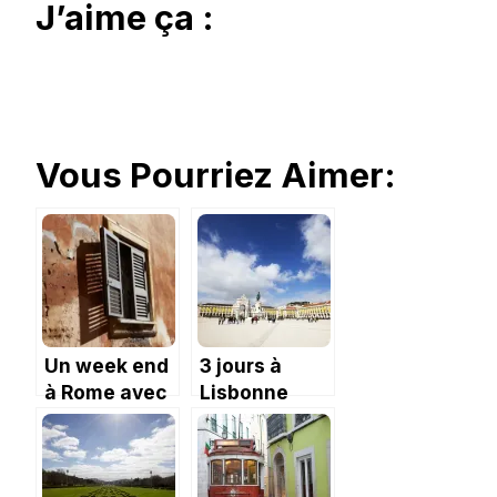
J’aime ça :
Vous Pourriez Aimer:
Un week end
3 jours à
à Rome avec
Lisbonne
un enfant…
(partie 1)
Ou comment
faire moins