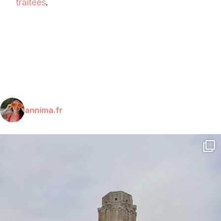
traitées
.
annima.fr