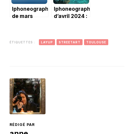
Iphoneography
Iphoneography
de mars
d’avril 2024 :
2024, un peu
des vacances
triste
ÉTIQUETTES :
LAYUP
STREETART
TOULOUSE
RÉDIGÉ PAR
anne