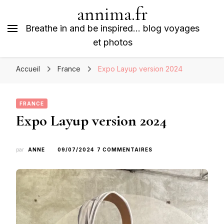
annima.fr
Breathe in and be inspired… blog voyages
et photos
Accueil
France
Expo Layup version 2024
FRANCE
Expo Layup version 2024
SUR
par
ANNE
09/07/2024
7 COMMENTAIRES
EXPO
LAYUP
VERSION
2024