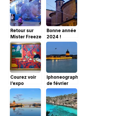
Retour sur
Bonne année
Mister Freeze
2024 !
2017 : une
expo géante
Courez voir
Iphoneography
l’expo
de février
Chtchoukine
2024, la
à la
loose
Fondation
Vuitton!