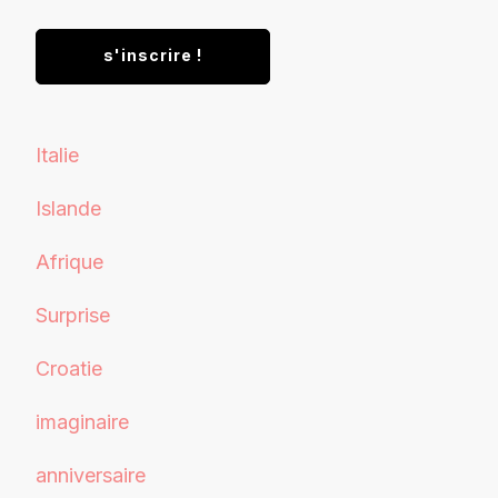
Italie
Islande
Afrique
Surprise
Croatie
imaginaire
anniversaire