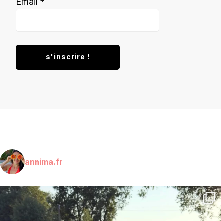
Email
*
annima.fr