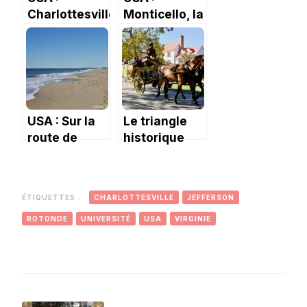
Charlottesville
Monticello, la
loin des
demeure de
émeutes
Thomas
Jefferson
USA : Sur la
Le triangle
route de
historique
Norfolk –
américain
Virginia
Beach
ÉTIQUETTES :
CHARLOTTESVILLE
JEFFERSON
ROTONDE
UNIVERSITÉ
USA
VIRGINIE