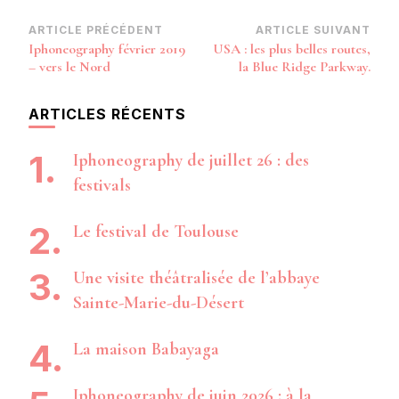
Navigation
ARTICLE PRÉCÉDENT
ARTICLE SUIVANT
Iphoneography février 2019
USA : les plus belles routes,
d’article
– vers le Nord
la Blue Ridge Parkway.
ARTICLES RÉCENTS
Iphoneography de juillet 26 : des
festivals
Le festival de Toulouse
Une visite théâtralisée de l’abbaye
Sainte-Marie-du-Désert
La maison Babayaga
Iphoneography de juin 2026 : à la