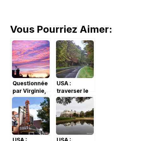
Vous Pourriez Aimer:
Questionnée
USA :
par Virginie,
traverser le
du blog Joli
Parc National
Bonheur.
du
Shenandoah
et croiser un
ours.
USA :
USA :