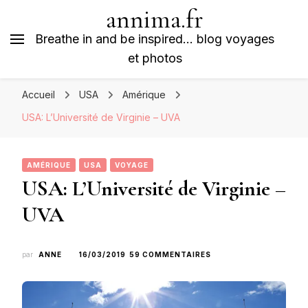
annima.fr
Breathe in and be inspired… blog voyages
et photos
Accueil
USA
Amérique
USA: L’Université de Virginie – UVA
AMÉRIQUE
USA
VOYAGE
USA: L’Université de Virginie –
UVA
SUR
par
ANNE
16/03/2019
59 COMMENTAIRES
USA:
L’UNIVERSITÉ
DE
VIRGINIE