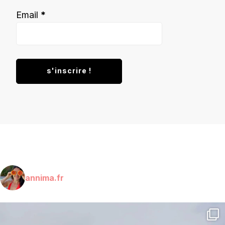
Email
*
annima.fr