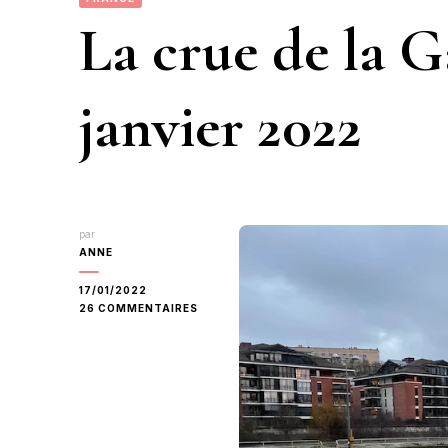
La crue de la G
janvier 2022
par
ANNE
17/01/2022
SUR
26 COMMENTAIRES
LA
CRUE
DE
LA
GARONNE
DU
11