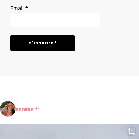
Email
*
annima.fr