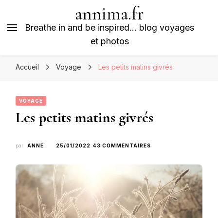
annima.fr
Breathe in and be inspired… blog voyages
et photos
Accueil
Voyage
Les petits matins givrés
VOYAGE
Les petits matins givrés
SUR
par
ANNE
25/01/2022
43 COMMENTAIRES
LES
PETITS
MATINS
GIVRÉS