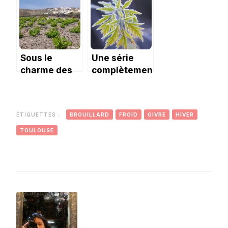
Sous le
Une série
charme des
complètement
petits
givrée!
villages de
Santorin
ÉTIQUETTES :
BROUILLARD
FROID
GIVRE
HIVER
TOULOUSE