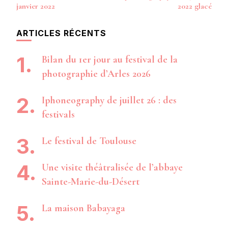
d’article
janvier 2022
2022 glacé
ARTICLES RÉCENTS
Bilan du 1er jour au festival de la
photographie d’Arles 2026
Iphoneography de juillet 26 : des
festivals
Le festival de Toulouse
Une visite théâtralisée de l’abbaye
Sainte-Marie-du-Désert
La maison Babayaga