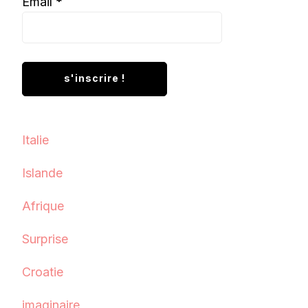
Email
*
Italie
Islande
Afrique
Surprise
Croatie
imaginaire