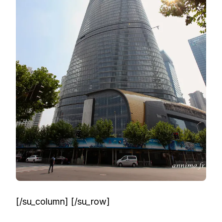
[/su_column] [/su_row]