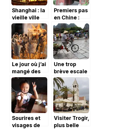
Shanghai : la
Premiers pas
vieille ville
en Chine :
Pékin, la ville
Le jour où j’ai
Une trop
mangé des
brève escale
insectes…
à Yangshuo.
Sourires et
Visiter Trogir,
visages de
plus belle
Chine
ville de