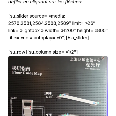
défiler en cliquant sur les flèches:
[su_slider source= »media:
2578,2581,2584,2588,2589″ limit= »26″
link= »lightbox » width= »1200″ height= »800″
title= »no » autoplay= »0″][/su_slider]
[su_row][su_column size= »1/2″]