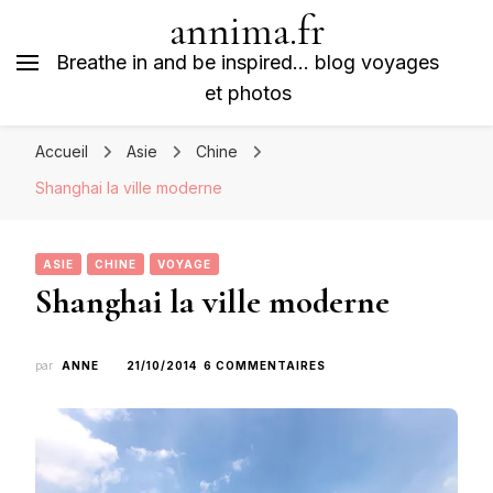
annima.fr
Breathe in and be inspired… blog voyages
et photos
Accueil
Asie
Chine
Shanghai la ville moderne
ASIE
CHINE
VOYAGE
Shanghai la ville moderne
SUR
par
ANNE
21/10/2014
6 COMMENTAIRES
SHANGHAI
LA
VILLE
MODERNE