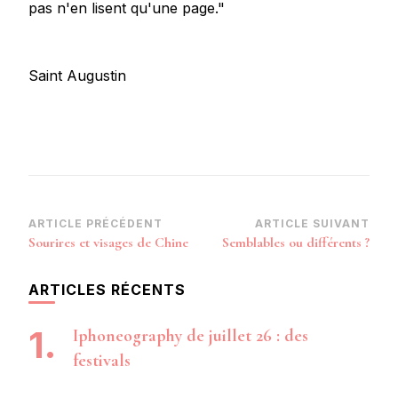
pas n'en lisent qu'une page."
Saint Augustin
Navigation
ARTICLE PRÉCÉDENT
ARTICLE SUIVANT
Sourires et visages de Chine
Semblables ou différents ?
d’article
ARTICLES RÉCENTS
Iphoneography de juillet 26 : des
festivals