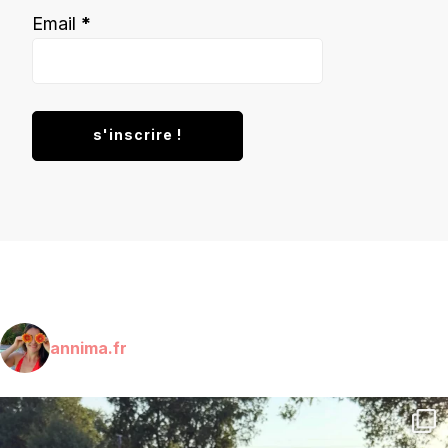
Email
*
annima.fr