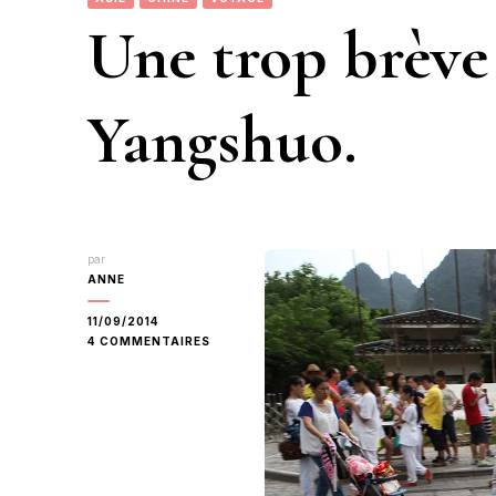
Une trop brève 
Yangshuo.
par
ANNE
11/09/2014
SUR
4 COMMENTAIRES
UNE
TROP
BRÈVE
ESCALE
À
YANGSHUO.