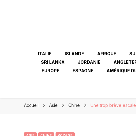
ITALIE
ISLANDE
AFRIQUE
SU
SRI LANKA
JORDANIE
ANGLETE
EUROPE
ESPAGNE
AMÉRIQUE D
Accueil
Asie
Chine
Une trop brève escale
ASIE
CHINE
VOYAGE