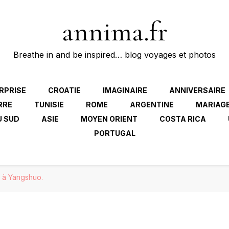
annima.fr
Breathe in and be inspired… blog voyages et photos
RPRISE
CROATIE
IMAGINAIRE
ANNIVERSAIRE
RRE
TUNISIE
ROME
ARGENTINE
MARIAG
U SUD
ASIE
MOYEN ORIENT
COSTA RICA
PORTUGAL
 à Yangshuo.