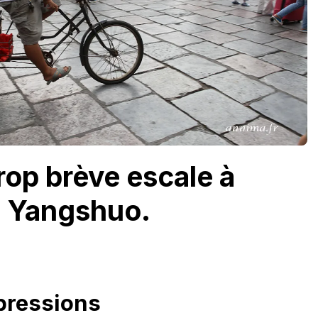
rop brève escale à
Yangshuo.
pressions