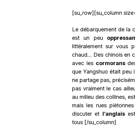
[su_row][su_column size=
Le débarquement de la cro
est un peu
oppressan
littéralement sur vous p
chaud… Des chinois en co
avec les
cormorans
des
que Yangshuo était peu in
ne partage pas, précisé
pas vraiment le cas aille
au milieu des collines, es
mais les rues piétonne
discuter et
l’anglais
est
tous [/su_column]