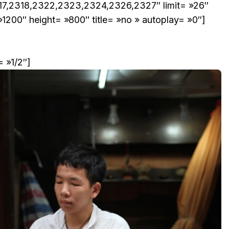
17,2318,2322,2323,2324,2326,2327″ limit= »26″
 »1200″ height= »800″ title= »no » autoplay= »0″]
 »1/2″]