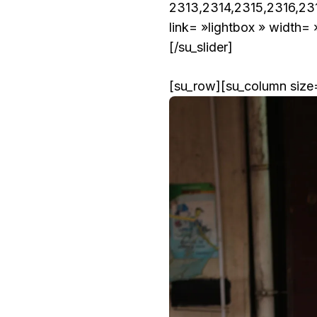
2313,2314,2315,2316,23
link= »lightbox » width=
[/su_slider]
[su_row][su_column size=