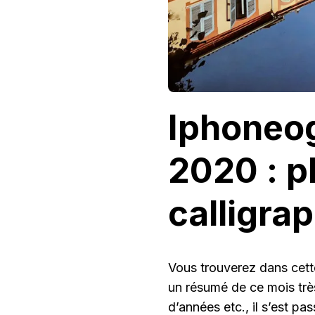
Iphoneog
2020 : p
calligra
Vous trouverez dans cett
un résumé de ce mois très
d’années etc., il s’est p