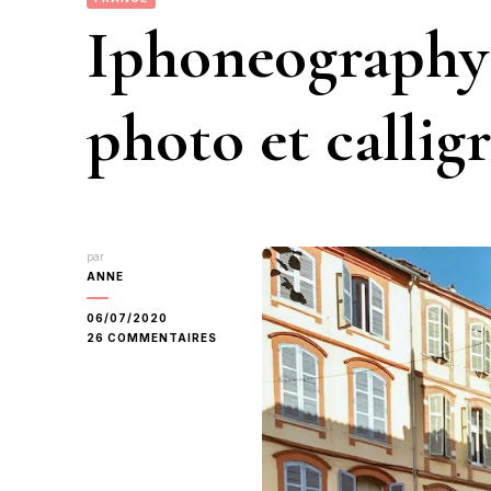
Iphoneography 
photo et callig
par
ANNE
06/07/2020
SUR
26 COMMENTAIRES
IPHONEOGRAPHY
DE
JUIN
2020
:
PHOTO
ET