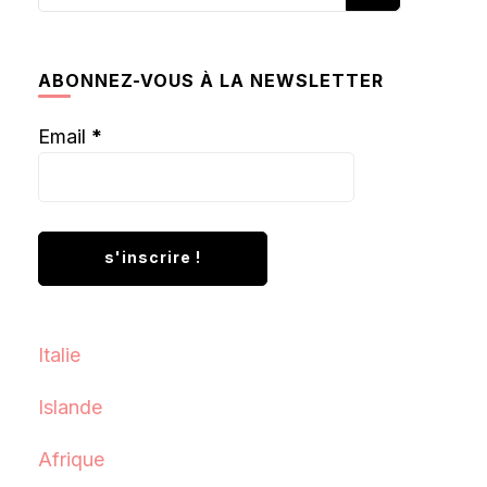
recherchiez
quelque
chose ?
ABONNEZ-VOUS À LA NEWSLETTER
Email
*
Italie
Islande
Afrique