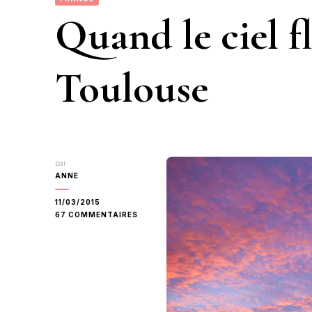
Quand le ciel f
Toulouse
par
ANNE
11/03/2015
SUR
67 COMMENTAIRES
QUAND
LE
CIEL
FLAMBOIE
À
TOULOUSE