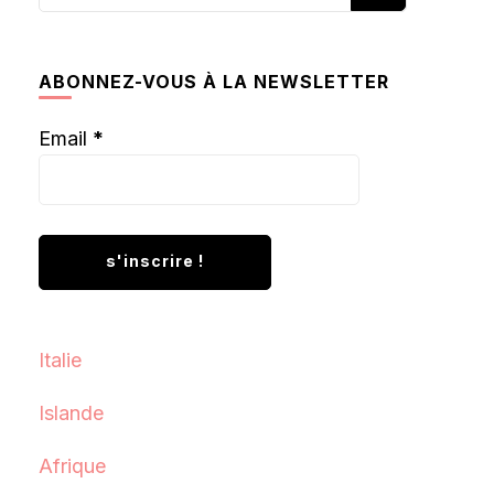
recherchiez
quelque
chose ?
ABONNEZ-VOUS À LA NEWSLETTER
Email
*
Italie
Islande
Afrique