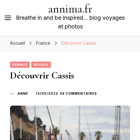
annima.fr
Breathe in and be inspired… blog voyages
et photos
Accueil
France
Découvrir Cassis
FRANCE
VOYAGE
Découvrir Cassis
SUR
par
ANNE
12/05/2022
36 COMMENTAIRES
DÉCOUVRIR
CASSIS