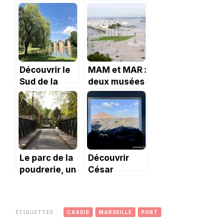
alentours.
Xi’an
Découvrir le
MAM et MAR :
Sud de la
deux musées
Vienne
à découvrir à
Rio.
Le parc de la
Découvrir
poudrerie, un
César
jardin
Manrique à
toulousain à
Lanzarote
découvrir
ÉTIQUETTES :
CASSIS
MARSEILLE
PORT