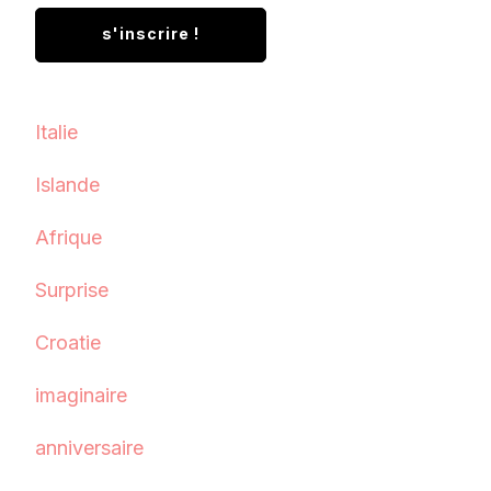
Italie
Islande
Afrique
Surprise
Croatie
imaginaire
anniversaire