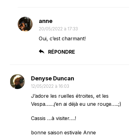
anne
20/05/2022 à 17:33
Oui, c’est charmant!
RÉPONDRE
Denyse Duncan
12/05/2022 à 16:03
J’adore les ruelles étroites, et les
Vespa……j’en ai déjà eu une rouge…..;)
Cassis …à visiter….!
bonne saison estivale Anne