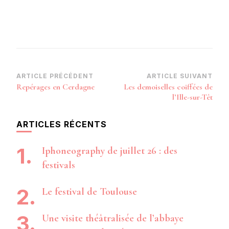
Navigation
ARTICLE PRÉCÉDENT
ARTICLE SUIVANT
Repérages en Cerdagne
Les demoiselles coiffées de
d’article
l’Ille-sur-Têt
ARTICLES RÉCENTS
Iphoneography de juillet 26 : des
festivals
Le festival de Toulouse
Une visite théâtralisée de l’abbaye