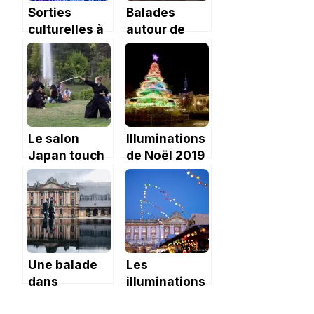
Sorties
Balades
culturelles à
autour de
Toulouse en
Toulouse :
novembre
Verfeil
2019
Le salon
Illuminations
Japan touch
de Noël 2019
à Toulouse
à Toulouse
édition 2020
Une balade
Les
dans
illuminations
Toulouse au
de Noël à