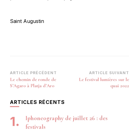
Saint Augustin
Navigation
ARTICLE PRÉCÉDENT
ARTICLE SUIVANT
Le chemin de ronde de
Le festival lumières sur le
d’article
S’Agaro à Platja d’Aro
quai 2022
ARTICLES RÉCENTS
Iphoneography de juillet 26 : des
festivals