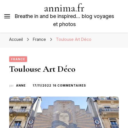
annima.fr
Breathe in and be inspired… blog voyages
et photos
Accueil
France
Toulouse Art Déco
FRANCE
Toulouse Art Déco
SUR
par
ANNE
17/11/2022
16 COMMENTAIRES
TOULOUSE
ART
DÉCO