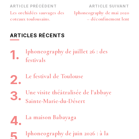
Navigation
ARTICLE PRÉCÉDENT
ARTICLE SUIVANT
Les orchidées sauvages des
Iphoneography de mai 2020
d’article
coteaux toulousains.
– déconfinement lent
ARTICLES RÉCENTS
Iphoneography de juillet 26 : des
festivals
Le festival de Toulouse
Une visite théâtralisée de l’abbaye
Sainte-Marie-du-Désert
La maison Babayaga
Iphoneography de juin 2026 : à la