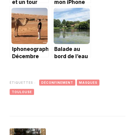
et un tour
mon iPhone
dans
Toulouse
Iphoneography:
Balade au
Décembre
bord de l’eau
2017 dans
sur le sentier
mon iPhone.
des Fadets
ÉTIQUETTES :
DÉCONFINEMENT
MASQUES
TOULOUSE