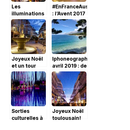
Les
#EnFranceAussi
illuminations
: l’Avent 2017
de Noël à
à Toulouse
Toulouse.
Joyeux Noël
Iphoneography
et un tour
avril 2019 : de
dans
Toulouse à la
Toulouse
Croatie !
Sorties
Joyeux Noël
culturelles à
toulousain!
Toulouse en