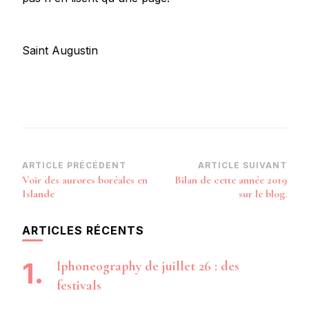
Saint Augustin
Navigation
ARTICLE PRÉCÉDENT
ARTICLE SUIVANT
Voir des aurores boréales en
Bilan de cette année 2019
d’article
Islande
sur le blog.
ARTICLES RÉCENTS
Iphoneography de juillet 26 : des
festivals