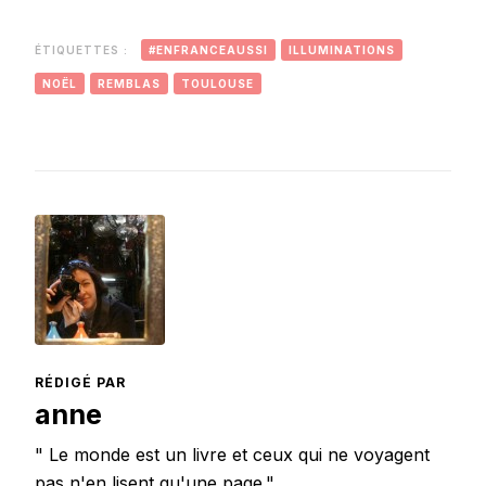
novembre
2019
ÉTIQUETTES :
#ENFRANCEAUSSI
ILLUMINATIONS
NOËL
REMBLAS
TOULOUSE
RÉDIGÉ PAR
anne
" Le monde est un livre et ceux qui ne voyagent
pas n'en lisent qu'une page."