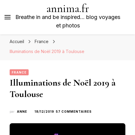
annima.fr
Breathe in and be inspired… blog voyages
et photos
Accueil
France
Illuminations de Noël 2019 à Toulouse
FRANCE
Illuminations de Noël 2019 à
Toulouse
SUR
par
ANNE
18/12/2019
57 COMMENTAIRES
ILLUMINATIONS
DE
NOËL
2019