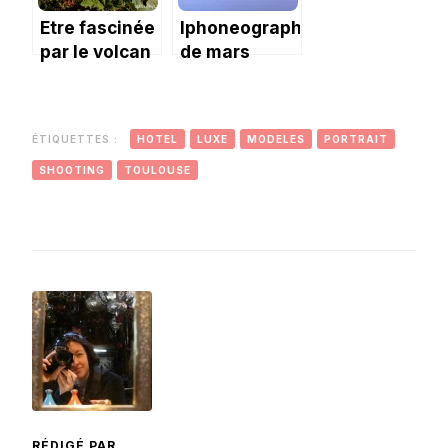
Etre fascinée
Iphoneography
par le volcan
de mars
Poas et le
2022 : fleurs
plus grand
et reflets
cratère du
ÉTIQUETTES :
HOTEL
LUXE
MODELES
PORTRAIT
monde.
SHOOTING
TOULOUSE
RÉDIGÉ PAR