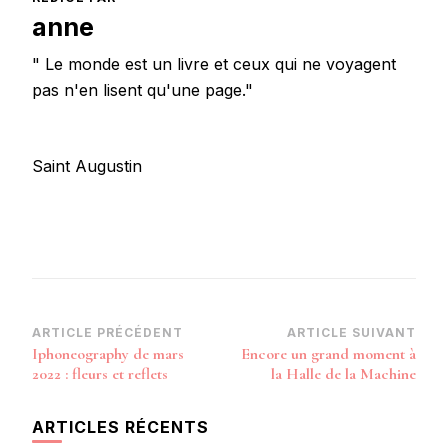
anne
" Le monde est un livre et ceux qui ne voyagent
pas n'en lisent qu'une page."
Saint Augustin
Navigation
ARTICLE PRÉCÉDENT
ARTICLE SUIVANT
Iphoneography de mars
Encore un grand moment à
d’article
2022 : fleurs et reflets
la Halle de la Machine
ARTICLES RÉCENTS