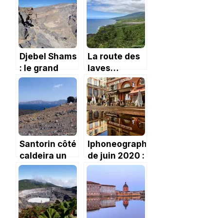
Djebel Shams
La route des
: le grand
laves…
canyon du
direction Le
Moyen Orient
Grand Brûlé à
la Réunion
Santorin côté
Iphoneography
caldeira un
de juin 2020 :
jour de grand
photo et
vent.
calligraphie