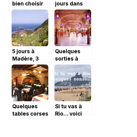
bien choisir
jours dans
sa plage près
une famille
de Begur.
omanaise
5 jours à
Quelques
Madère, 3
sorties à
circuits
Toulouse
avec des
enfants en
2015.
Quelques
Si tu vas à
tables corses
Rio… voici
quelques
conseils !