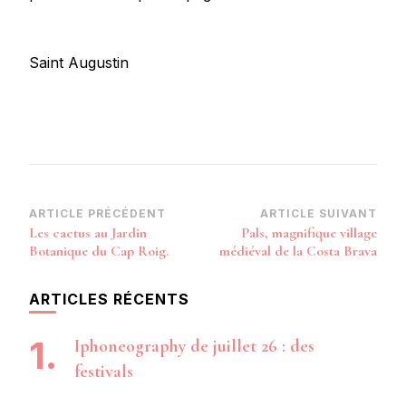
Saint Augustin
Navigation
ARTICLE PRÉCÉDENT
ARTICLE SUIVANT
Les cactus au Jardin
Pals, magnifique village
d’article
Botanique du Cap Roig.
médiéval de la Costa Brava
ARTICLES RÉCENTS
Iphoneography de juillet 26 : des
festivals