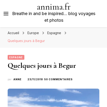
annima.fr
Breathe in and be inspired… blog voyages
et photos
Accueil
Europe
Espagne
Quelques jours à Begur
ESPAGNE
Quelques jours à Begur
SUR
par
ANNE
23/11/2018
50 COMMENTAIRES
QUELQUES
JOURS
À
BEGUR