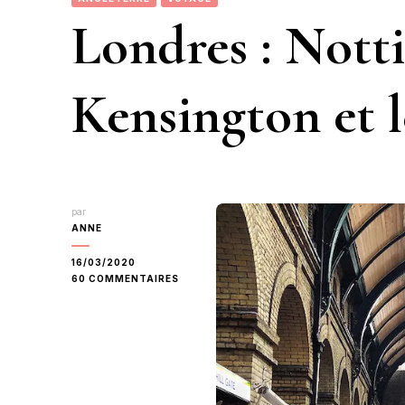
Londres : Notti
Kensington et l
par
ANNE
16/03/2020
SUR
60 COMMENTAIRES
LONDRES
:
NOTTING
HILL,
KENSINGTON
ET
LE