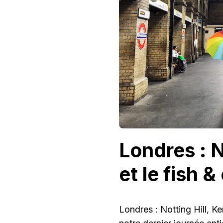
FISH
&
CHIPS
Londres : N
et le fish &
Londres : Notting Hill, Ke