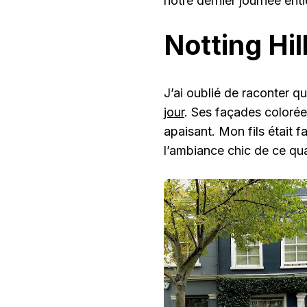
notre dernier journée enti
Notting Hil
J’ai oublié de raconter q
jour
. Ses façades colorée
apaisant. Mon fils était f
l’ambiance chic de ce qua