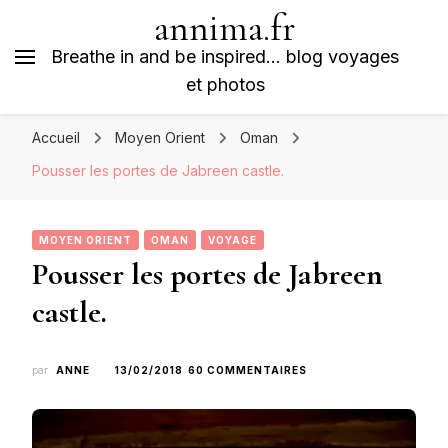
annima.fr
Breathe in and be inspired… blog voyages
et photos
Accueil
Moyen Orient
Oman
Pousser les portes de Jabreen castle.
MOYEN ORIENT
OMAN
VOYAGE
Pousser les portes de Jabreen
castle.
SUR
par
ANNE
13/02/2018
60 COMMENTAIRES
POUSSER
LES
PORTES
DE