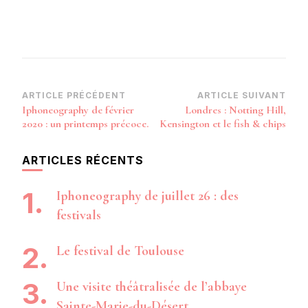
Navigation
ARTICLE PRÉCÉDENT
ARTICLE SUIVANT
Iphoneography de février
Londres : Notting Hill,
d’article
2020 : un printemps précoce.
Kensington et le fish & chips
ARTICLES RÉCENTS
Iphoneography de juillet 26 : des
festivals
Le festival de Toulouse
Une visite théâtralisée de l’abbaye
Sainte-Marie-du-Désert