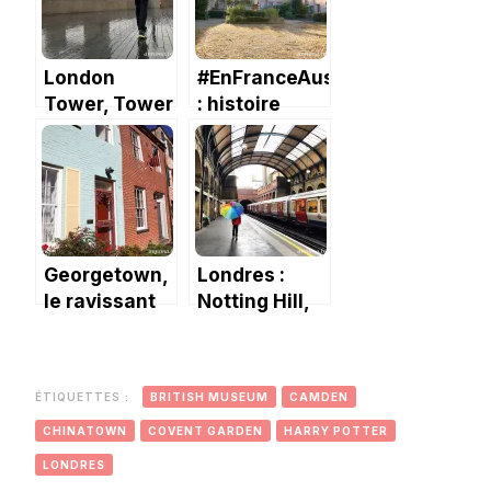
passant par
Paris.
London
#EnFranceAussi
Tower, Tower
: histoire
Bridge et
d’une rue ou
Southwark.
d’un quartier
Georgetown,
Londres :
le ravissant
Notting Hill,
quartier
Kensington
historique de
et le fish &
Washington.
chips
ÉTIQUETTES :
BRITISH MUSEUM
CAMDEN
CHINATOWN
COVENT GARDEN
HARRY POTTER
LONDRES