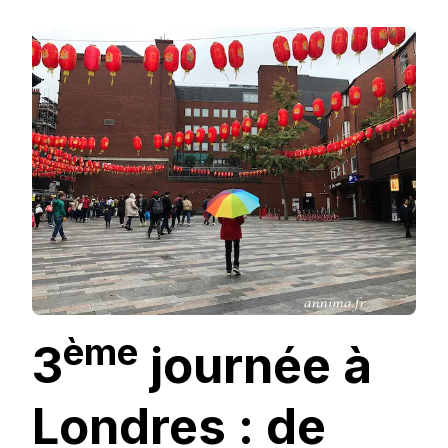
LONDRES
:
DE
CAMDEN
AU
QUARTIER
CHINOIS
EN
PASSANT
PAR
LE
BRITISH
MUSEUM
ème
3
journée à
Londres : de