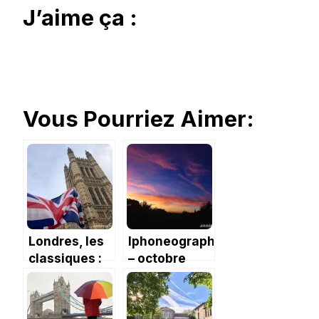
J’aime ça :
Vous Pourriez Aimer:
Londres, les
Iphoneography
classiques :
– octobre
relève de la
2017 de
garde et Big
l’Aveyron au
Ben
Poitou en