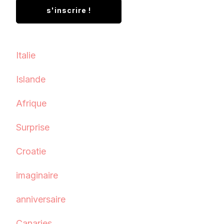
Italie
Islande
Afrique
Surprise
Croatie
imaginaire
anniversaire
Canaries