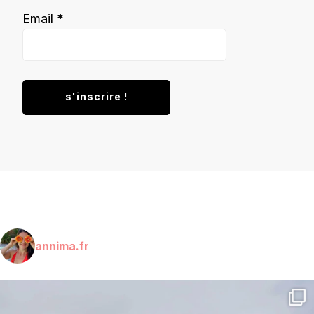
Email
*
annima.fr