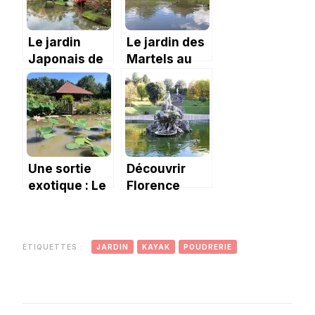
Le jardin
Le jardin des
Japonais de
Martels au
Toulouse en
mois de juin.
automne
Une sortie
Découvrir
exotique : Le
Florence
jardin des
depuis les
Martels
jardins de
Boboli.
ÉTIQUETTES :
JARDIN
KAYAK
POUDRERIE