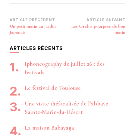
Navigation
ARTICLE PRÉCÉDENT
ARTICLE SUIVANT
Un petit matin au jardin
Les Orchis pourpres de bon
d’article
Japonais
matin
ARTICLES RÉCENTS
Iphoneography de juillet 26 : des
festivals
Le festival de Toulouse
Une visite théâtralisée de l’abbaye
Sainte-Marie-du-Désert
La maison Babayaga