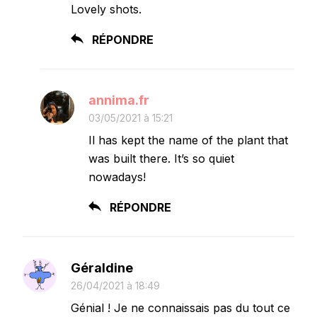
Lovely shots.
RÉPONDRE
annima.fr
03/05/2021 à 15:21
Il has kept the name of the plant that
was built there. It’s so quiet
nowadays!
RÉPONDRE
Géraldine
26/04/2021 à 18:49
Génial ! Je ne connaissais pas du tout ce