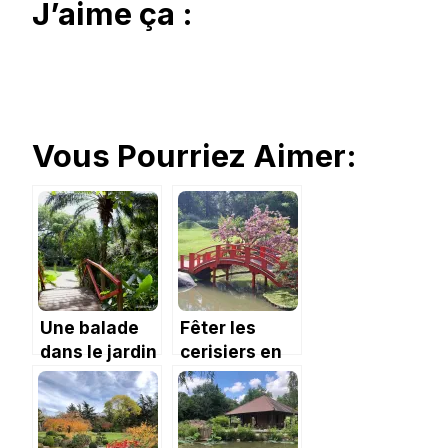
J’aime ça :
Vous Pourriez Aimer:
Une balade
Fêter les
dans le jardin
cerisiers en
d’Eden de
fleur au
l’Ermitage
Jardin
Japonais