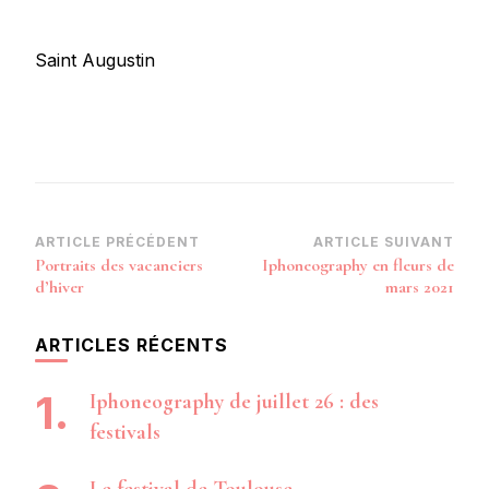
Saint Augustin
Navigation
ARTICLE PRÉCÉDENT
ARTICLE SUIVANT
Portraits des vacanciers
Iphoneography en fleurs de
d’article
d’hiver
mars 2021
ARTICLES RÉCENTS
Iphoneography de juillet 26 : des
festivals