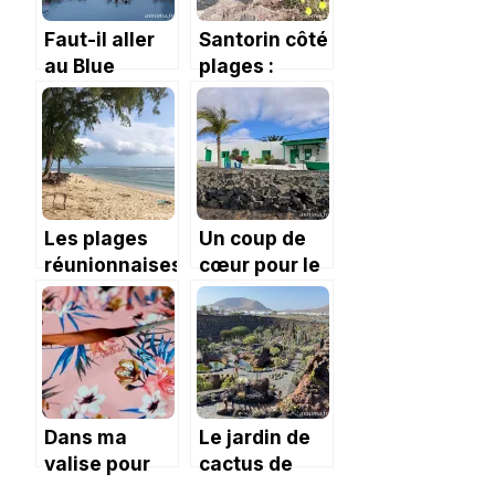
Faut-il aller
Santorin côté
au Blue
plages :
Lagoon ?
choisissez la
couleur !
Les plages
Un coup de
réunionnaises :
cœur pour le
au bord de
hameau de
l’Océan
Playa
Indien
Quemada
Dans ma
Le jardin de
valise pour
cactus de
les Canaries
Lanzarote