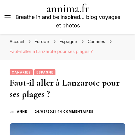
annima.fr
Breathe in and be inspired… blog voyages
et photos
Accueil
Europe
Espagne
Canaries
Faut-il aller à Lanzarote pour ses plages ?
CANARIES
ESPAGNE
Faut-il aller à Lanzarote pour
ses plages ?
SUR
par
ANNE
24/03/2021
44 COMMENTAIRES
FAUT-
IL
ALLER
À