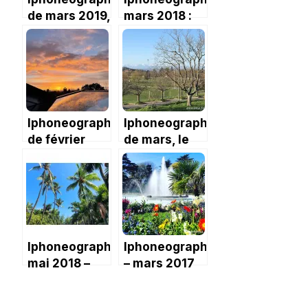
de mars 2019,
mars 2018 :
le timide
entièrement
printemps
toulousain!
Iphoneography
Iphoneography
de février
de mars, le
2021 : le mois
début du
parfait
confinement
Iphoneography
Iphoneography
mai 2018 –
– mars 2017
différents
anniversaires