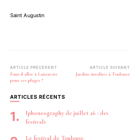
Saint Augustin
Navigation
ARTICLE PRÉCÉDENT
ARTICLE SUIVANT
Faut-il aller à Lanzarote
Jardins insolites à Toulouse
d’article
pour ses plages ?
ARTICLES RÉCENTS
Iphoneography de juillet 26 : des
festivals
Le festival de Toulouse