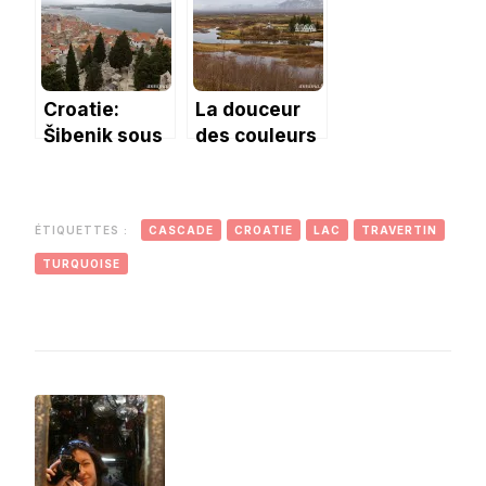
Croatie:
La douceur
Šibenik sous
des couleurs
la grisaille
du parc de
Þingvellir
ÉTIQUETTES :
CASCADE
CROATIE
LAC
TRAVERTIN
TURQUOISE