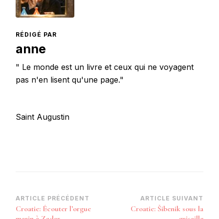
RÉDIGÉ PAR
anne
" Le monde est un livre et ceux qui ne voyagent
pas n'en lisent qu'une page."
Saint Augustin
Navigation
ARTICLE PRÉCÉDENT
ARTICLE SUIVANT
Croatie: Écouter l’orgue
Croatie: Šibenik sous la
d’article
marin à Zadar
grisaille