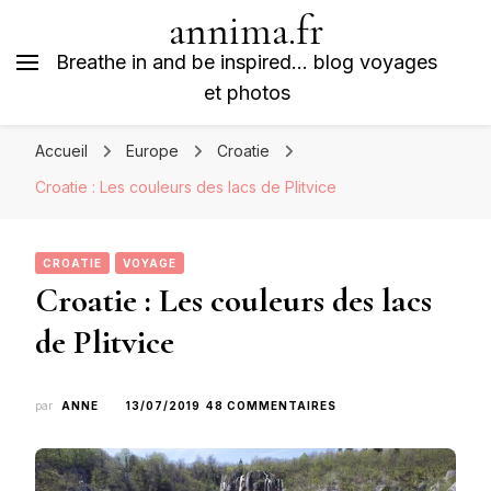
annima.fr
Breathe in and be inspired… blog voyages
et photos
Accueil
Europe
Croatie
Croatie : Les couleurs des lacs de Plitvice
CROATIE
VOYAGE
Croatie : Les couleurs des lacs
de Plitvice
SUR
par
ANNE
13/07/2019
48 COMMENTAIRES
CROATIE
:
LES
COULEURS