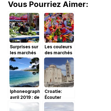
Vous Pourriez Aimer:
Surprises sur
Les couleurs
les marchés
des marchés
de Croatie
réunionnais.
Iphoneography
Croatie:
avril 2019 : de
Écouter
Toulouse à la
l’orgue marin
Croatie !
à Zadar