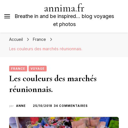
annima.fr
Breathe in and be inspired… blog voyages
et photos
Accueil
France
Les couleurs des marchés réunionnais.
FRANCE
VOYAGE
Les couleurs des marchés
réunionnais.
SUR
par
ANNE
25/10/2018
34 COMMENTAIRES
LES
COULEURS
DES
MARCHÉS