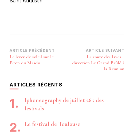
Saint Augustin
Navigation
ARTICLE PRÉCÉDENT
ARTICLE SUIVANT
Le lever de soleil sur le
La route des laves…
d’article
Piton du Maïdo
direction Le Grand Brûlé à
la Réunion
ARTICLES RÉCENTS
Iphoneography de juillet 26 : des
festivals
Le festival de Toulouse