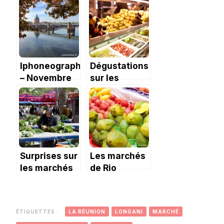
Þingvellir
Plitvice
Iphoneography
Dégustations
– Novembre
sur les
2017: les
marchés
dernières
madrilènes
couleurs de
l’automne.
Surprises sur
Les marchés
les marchés
de Rio
de Croatie
ÉTIQUETTES :
LA RÉUNION
LONGANI
MARCHÉ