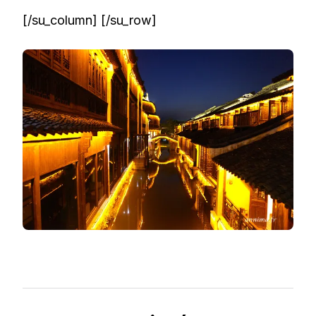
[/su_column] [/su_row]