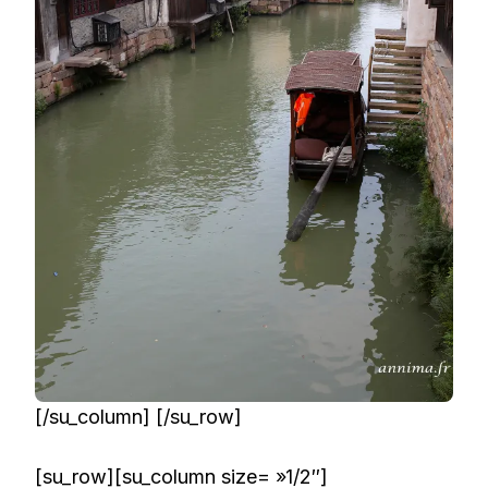
[/su_column] [/su_row]
[su_row][su_column size= »1/2″]