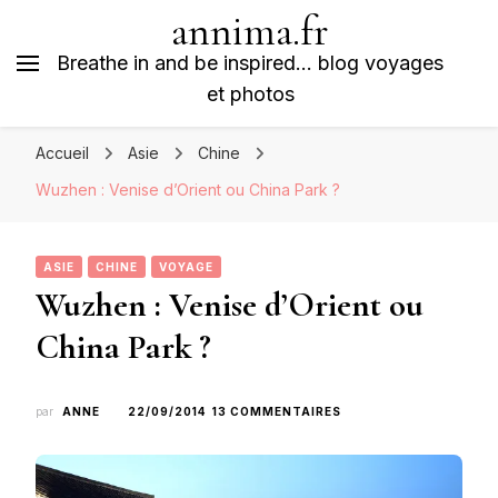
annima.fr
Breathe in and be inspired… blog voyages
et photos
Accueil
Asie
Chine
Wuzhen : Venise d’Orient ou China Park ?
ASIE
CHINE
VOYAGE
Wuzhen : Venise d’Orient ou
China Park ?
SUR
par
ANNE
22/09/2014
13 COMMENTAIRES
WUZHEN
:
VENISE
D’ORIENT