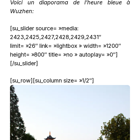
Voici un diaporama de l’heure bleue à
Wuzhen:
[su_slider source= »media:
2423,2425,2427,2428,2429,2431″
limit= »26″ link= »lightbox » width= »1200″
height= »800″ title= »no » autoplay= »0″]
[/su_slider]
[su_row][su_column size= »1/2″]