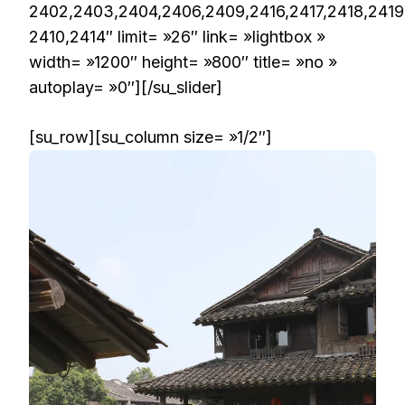
2402,2403,2404,2406,2409,2416,2417,2418,2419
2410,2414″ limit= »26″ link= »lightbox »
width= »1200″ height= »800″ title= »no »
autoplay= »0″][/su_slider]
[su_row][su_column size= »1/2″]