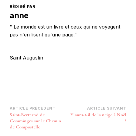
RÉDIGÉ PAR
anne
" Le monde est un livre et ceux qui ne voyagent
pas n'en lisent qu'une page."
Saint Augustin
Navigation
ARTICLE PRÉCÉDENT
ARTICLE SUIVANT
Saint-Bertrand de
Y aura-t-il de la neige à Noël
d’article
Comminges sur le Chemin
?
de Compostelle