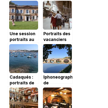
Une session
Portraits des
portraits au
vacanciers
Domaine de
d’hiver
Montjoie
Cadaqués :
Iphoneography
portraits de
de
rue
septembre
2020
exclusivement
à Toulouse