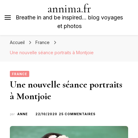
annima.fr
Breathe in and be inspired… blog voyages
et photos
Accueil
France
Une nouvelle séance portraits à Montjoie
FRANCE
Une nouvelle séance portraits
à Montjoie
SUR
par
ANNE
22/10/2020
25 COMMENTAIRES
UNE
NOUVELLE
SÉANCE
PORTRAITS