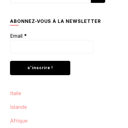
recherchiez
quelque
chose ?
ABONNEZ-VOUS À LA NEWSLETTER
Email
*
Italie
Islande
Afrique