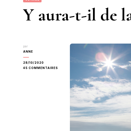
Y aura-t-il de l
par
ANNE
28/10/2020
SUR
45 COMMENTAIRES
Y
AURA-
T-
IL
DE
LA
NEIGE
À
NOËL
?