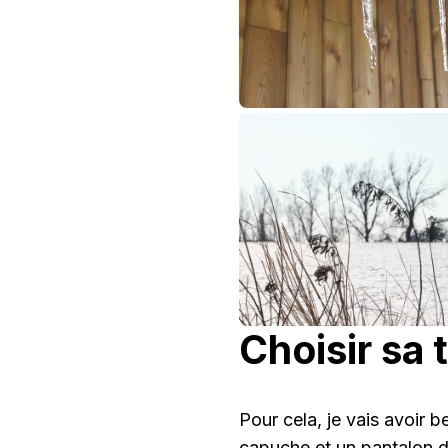
Choisir sa 
Pour cela, je vais avoir 
capuch
e et un
pantalon d