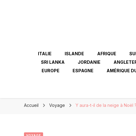
ITALIE
ISLANDE
AFRIQUE
SU
SRI LANKA
JORDANIE
ANGLETE
EUROPE
ESPAGNE
AMÉRIQUE D
Accueil
Voyage
Y aura-t-il de la neige à Noël 
VOYAGE