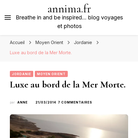
annima.fr
Breathe in and be inspired… blog voyages
et photos
Accueil
Moyen Orient
Jordanie
Luxe au bord de la Mer Morte.
JORDANIE
MOYEN ORIENT
Luxe au bord de la Mer Morte.
SUR
par
ANNE
21/03/2014
7 COMMENTAIRES
LUXE
AU
BORD
DE
LA
MER