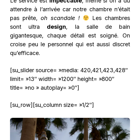
Le service est
impeccable
, même si on a du
attendre à l’arrivée car notre chambre n’était
pas prête,
oh scandale !
Les chambres
sont ultra
design
, la salle de bain
gigantesque, chaque détail est soigné. On
croise peu le personnel qui est aussi discret
qu’efficace.
[su_slider source= »media: 420,421,423,428″
limit= »13″ width= »1200″ height= »800″
title= »no » autoplay= »0″]
[su_row][su_column size= »1/2″]