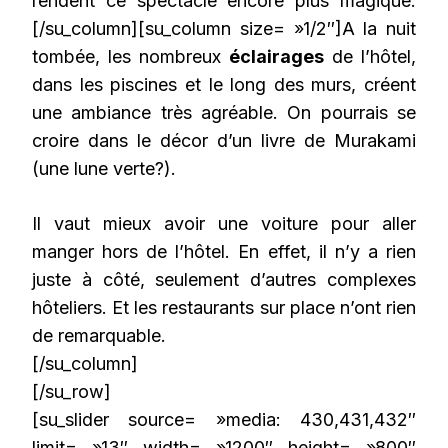
rendent ce spectacle encore plus magique.
[/su_column]
[su_column size= »1/2″]
A la nuit
tombée, les nombreux
éclairages
de l’hôtel,
dans les piscines et le long des murs, créent
une ambiance très agréable.
On pourrais se
croire dans le décor d’un livre de Murakami
(une lune verte?).
Il vaut mieux avoir une voiture pour aller
manger hors de l’hôtel. En effet, il n’y a rien
juste à côté, seulement d’autres complexes
hôteliers. Et les restaurants sur place n’ont rien
de remarquable.
[/su_column]
[/su_row]
[su_slider source= »media: 430,431,432″
limit= »13″ width= »1200″ height= »800″