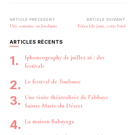
Navigation
ARTICLE PRÉCÉDENT
ARTICLE SUIVANT
Une semaine en Jordanie
Pétra (de jour, cette fois)
d’article
ARTICLES RÉCENTS
Iphoneography de juillet 26 : des
festivals
Le festival de Toulouse
Une visite théâtralisée de l’abbaye
Sainte-Marie-du-Désert
La maison Babayaga