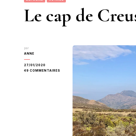
Le cap de Creus
par
ANNE
27/01/2020
SUR
49 COMMENTAIRES
LE
CAP
DE
CREUS
PAR
LES
HAUTEURS