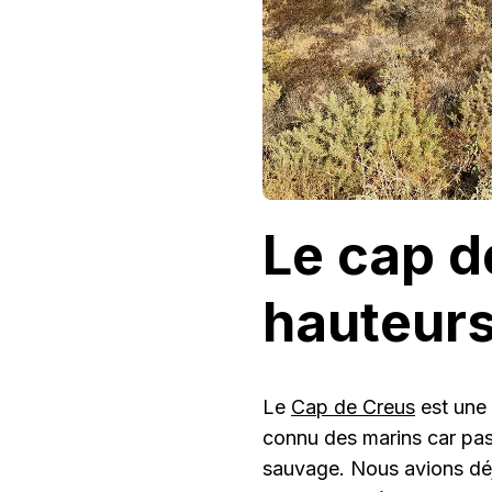
Le cap d
hauteur
Le
Cap de Creus
est une 
connu des marins car pas t
sauvage. Nous avions déj