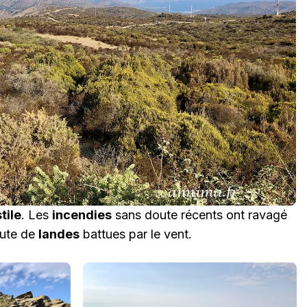
tile
. Les
incendies
sans doute récents ont ravagé
aute de
landes
battues par le vent.