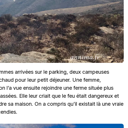
ommes arrivées sur le parking, deux campeuses
échaud pour leur petit déjeuner. Une femme,
on l’a vue ensuite rejoindre une ferme située plus
assées. Elle leur criait que le feu était dangereux et
dre sa maison. On a compris qu’il existait là une vraie
cendies.