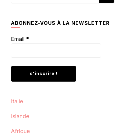
recherchiez
quelque
chose ?
ABONNEZ-VOUS À LA NEWSLETTER
Email
*
Italie
Islande
Afrique