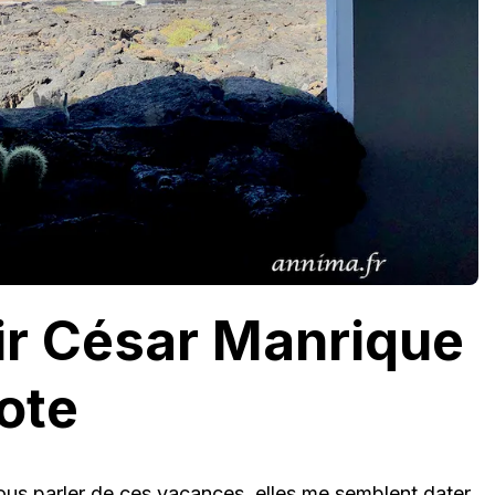
ir César Manrique
ote
ous parler de ces vacances, elles me semblent dater