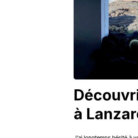
Découvr
à Lanzar
J’ai longtemps hésité à v