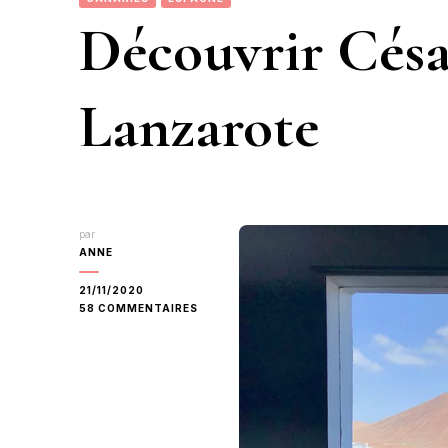
Découvrir Cés
Lanzarote
par
ANNE
21/11/2020
SUR
58 COMMENTAIRES
DÉCOUVRIR
CÉSAR
MANRIQUE
À
LANZAROTE