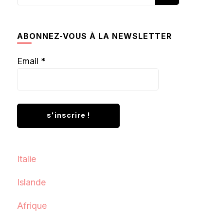
recherchiez
quelque
chose ?
ABONNEZ-VOUS À LA NEWSLETTER
Email
*
Italie
Islande
Afrique