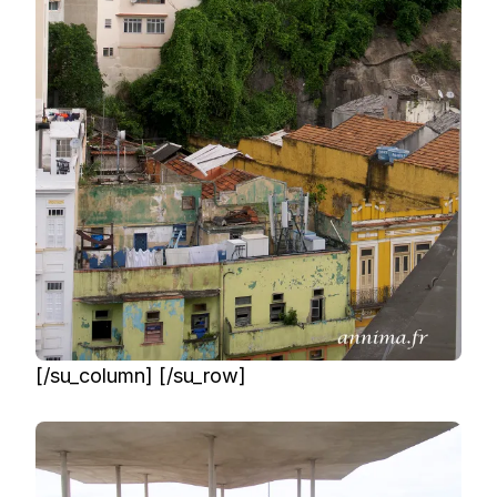
[/su_column] [/su_row]