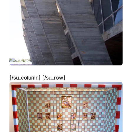
[/su_column] [/su_row]