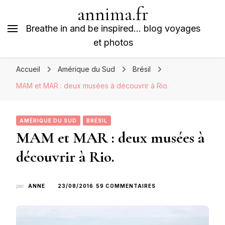
annima.fr
Breathe in and be inspired… blog voyages
et photos
Accueil
Amérique du Sud
Brésil
MAM et MAR : deux musées à découvrir à Rio.
AMÉRIQUE DU SUD
BRÉSIL
MAM et MAR : deux musées à
découvrir à Rio.
SUR
par
ANNE
23/08/2016
59 COMMENTAIRES
MAM
ET
MAR
: