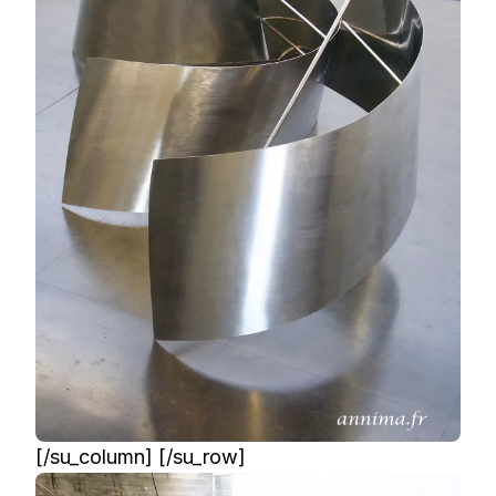
[/su_column] [/su_row]