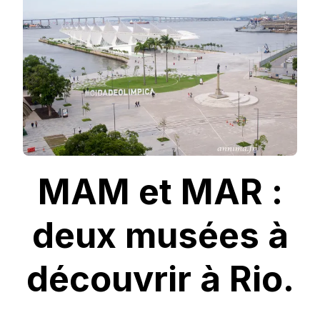
DEUX
MUSÉES
À
DÉCOUVRIR
À
RIO.
MAM et MAR :
deux musées à
découvrir à Rio.