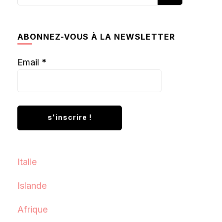
recherchiez
quelque
chose ?
ABONNEZ-VOUS À LA NEWSLETTER
Email
*
Italie
Islande
Afrique