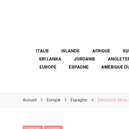
ITALIE
ISLANDE
AFRIQUE
SU
SRI LANKA
JORDANIE
ANGLETE
EUROPE
ESPAGNE
AMÉRIQUE D
Accueil
Europe
Espagne
Découvrir Aínsa 
ESPAGNE
VOYAGE