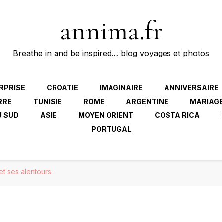
annima.fr
Breathe in and be inspired… blog voyages et photos
RPRISE
CROATIE
IMAGINAIRE
ANNIVERSAIRE
RRE
TUNISIE
ROME
ARGENTINE
MARIAG
U SUD
ASIE
MOYEN ORIENT
COSTA RICA
PORTUGAL
et ses alentours.