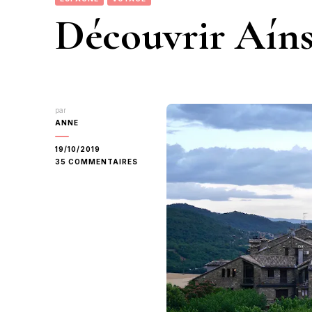
Découvrir Aínsa
par
ANNE
19/10/2019
SUR
35 COMMENTAIRES
DÉCOUVRIR
AÍNSA
ET
SES
ALENTOURS.