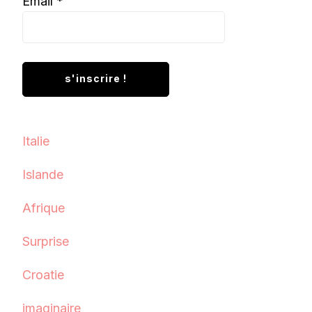
Email
*
Italie
Islande
Afrique
Surprise
Croatie
imaginaire