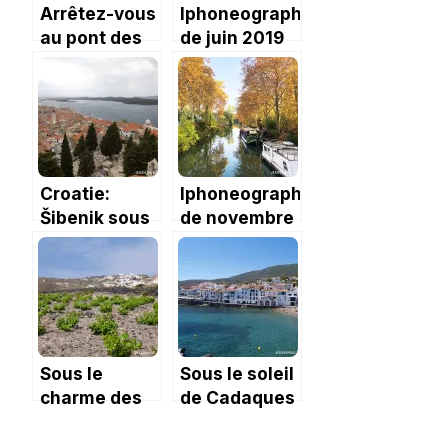
Arrêtez-vous
Iphoneography
au pont des
de juin 2019
crocodiles !
sous le signe
de la
musique !
Croatie:
Iphoneography
Šibenik sous
de novembre
la grisaille
2019 : sous le
signe de la
créativité
Sous le
Sous le soleil
charme des
de Cadaques
petits
villages de