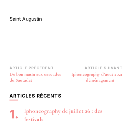
Saint Augustin
Navigation
ARTICLE PRÉCÉDENT
ARTICLE SUIVANT
De bon matin aux cascades
Iphoneography d’aout 2021
d’article
du Sautadet
– déménagement
ARTICLES RÉCENTS
Iphoneography de juillet 26 : des
festivals