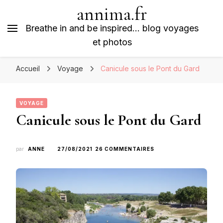
annima.fr
Breathe in and be inspired… blog voyages
et photos
Accueil
Voyage
Canicule sous le Pont du Gard
VOYAGE
Canicule sous le Pont du Gard
SUR
par
ANNE
27/08/2021
26 COMMENTAIRES
CANICULE
SOUS
LE
PONT
DU
GARD